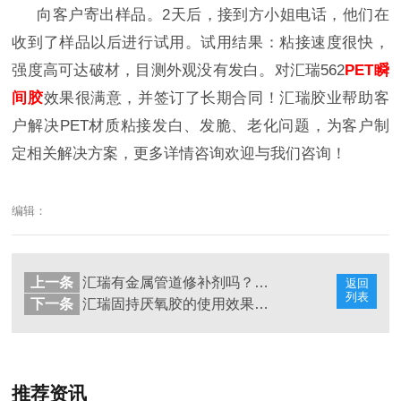
向客户寄出样品。
2
天后，接到方小姐电话，他们在
收到了样品以后进行试用。试用结果：粘接速度很快，
强度高可达破材，目测外观没有发白。对汇瑞
562
PET
瞬
间胶
效果很满意，并签订了长期合同！汇瑞胶业帮助客
户解决
PET
材质粘接发白、发脆、老化问题，为客户制
定相关解决方案，更多详情咨询欢迎与我们咨询！
编辑：
上一条
汇瑞有金属管道修补剂吗？购买渠道有哪些
返回
列表
下一条
汇瑞固持厌氧胶的使用效果如何？
推荐资讯