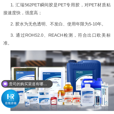
1.
汇瑞
562PET
瞬间胶是
PET
专用胶，对
PET
材质粘
接速度快，强度高；
2.
胶水为无色透明、不发白、使用年限为
5-10
年。
3.
通过
ROHS2.0
、
REACH
检测，符合出口欧美标
准。
贵司的购买渠道有哪些？