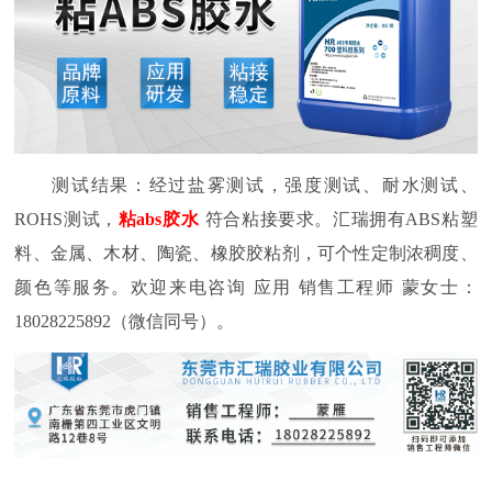
测试结果：经过盐雾测试，强度测试、耐水测试、
ROHS
测试，
粘
abs
胶水
符合粘接
要求。汇瑞拥有
ABS
粘塑
料、金属、木材、陶瓷、橡胶胶粘剂，可个性定制浓稠度、
颜色等服务。欢迎来电咨询
应用
销售工程师
蒙女士：
18028225892
（微信同号）。