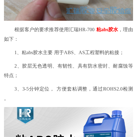
根据客户的要求推荐使用
汇瑞
HR-700
粘
abs胶水
，理由
如下：
1
、粘
abs
胶水主要
用于
ABS
、
AS
工程塑料的粘接；
2
、胶层
无色透明、有韧性、具有防水密封、耐腐蚀等
特点；
3
、
3-5
分钟定位，
方便套粘调整，
通过
ROHS2.0
检测
。