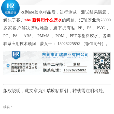
客户收到
abs
胶水样品后，进行测试，测试结果满意，
解决了客户
abs
塑料用什么胶水
的问题。汇瑞胶业为
28000
多家客户解决胶粘难题，旗下拥有粘
PP
、
PS
、
PVC
、
PC
、
PA
、
ABS
、
PMMA
、
POM
、
PET
等塑料胶水。咨询
联系应用技术顾问，蒙女士：
18028225892
（微信同号）。
版权说明，此文章为汇瑞胶粘原创，转载需注明出处。
编辑：