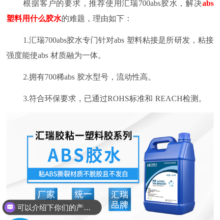
根据客户的要求，推荐使用汇瑞
700abs
胶水，解决
abs
塑料用什么胶水
的难题，理由如下：
1.
汇瑞
700abs
胶水专门针对
abs
塑料粘接是所研发，粘接
强度能使
abs
材质融为一体。
2.
拥有
700
稀
abs
胶水型号，流动性高。
3.
符合环保要求，已通过
ROHS
标准和
REACH
检测。
可以介绍下你们的产品么？