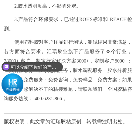
2.
胶水透明度高，不影响外观。
3.
产品符合环保要求，已通过
ROHS
标准和
REACH
检
测。
使用布料胶对客户样品进行测试，测试结果非常满意，
各方面符合要求。汇瑞胶业旗下产品服务了
38
个行业，
28000+
客户，制定行家解决方案
3000+
，定制客户
5000+
；
可以介绍下你们的产品么？
三大有偿服务：胶水定制服务，胶水调配服务，胶水分析服
贵司的购买渠道有哪些？
务；三大免费服务：免费咨询，免费样品，免费方案；如果
您遇到了您解决不了的粘接难题，请联系我们，全国胶粘咨
询服务热线：
400-6281-866
。
版权说明，此文章为汇瑞胶粘原创，转载需注明出处。